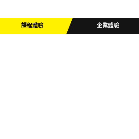
暫停、繼續
音量
課程體驗
企業體驗
Workout with
FIT
ZONE
了解FITZONE的四大特點
60分鐘高效運動
心肺+肌耐力訓練
課程